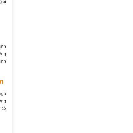
giới
ính
đồng
đỉnh
m
ngũ
dòng
n cô