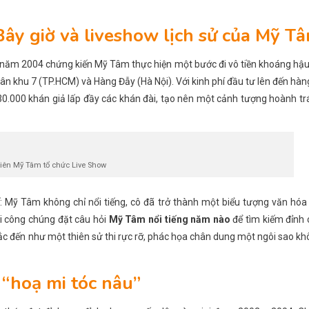
y giờ và liveshow lịch sử của Mỹ T
n, năm 2004 chứng kiến Mỹ Tâm thực hiện một bước đi vô tiền khoáng hậu
uân khu 7 (TP.HCM) và Hàng Đẫy (Hà Nội). Với kinh phí đầu tư lên đến hàn
 30.000 khán giả lấp đầy các khán đài, tạo nên một cảnh tượng hoành t
tiên Mỹ Tâm tổ chức Live Show
 Mỹ Tâm không chỉ nổi tiếng, cô đã trở thành một biểu tượng văn hóa
hi công chúng đặt câu hỏi
Mỹ Tâm nổi tiếng năm nào
để tìm kiếm đỉnh 
c đến như một thiên sử thi rực rỡ, phác họa chân dung một ngôi sao k
 “hoạ mi tóc nâu”