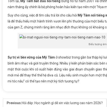
Tóm lại,
Mỹ Tâm bắt đầu nổi tiếng
bùng nổ từ năm 2001 và chính 
năm tháng ấy chính là bệ phóng hoàn hảo kiến tạo nên một “Họa m
Suy cho cùng, việc đi tìm câu trả lời cho câu hỏi
Mỹ Tâm nổi tiếng 
là để thấu hiểu một hành trình vươn lên phi thường của một biểu tư
của gen Z, chứng minh rằng âm nhạc đích thực không có khoảng cá
Biểu tượng âm 
Sự trị vì bền vững của Mỹ Tâm
ở showbiz trong gần ba thập kỷ luô
bình âm nhạc và giới truyền thông. Nhiều ý kiến phản biện sắc bé
mặt thời cuộc khi cô xuất hiện đúng vào giai đoạn chuyển giao th
mới mẻ để thay thế thế hệ diva cũ. Liệu nếu sinh muộn hơn một thậ
mi tóc nâu” có thể tạo nên một kỳ tích tương tự?
Previous:
Hỏi đáp: Học ngành gì dễ xin việc lương cao năm 2026?