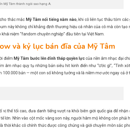
iến Mỹ Tâm thành ngôi sao hạng A.
p cho thắc mắc
Mỹ Tâm nổi tiếng năm nào
, khi cô liên tục thâu tóm các 
 Album này không chỉ khẳng định thương hiệu cá nhân của cô mà còn tạo
khái niệm “fandom chuyên nghiệp” đầu tiên tại Việt Nam.
w và kỷ lục bán đĩa của Mỹ Tâm
hời điểm
Mỹ Tâm bước lên đỉnh tháp quyền lực
của nền âm nhạc đại ch
m âm nhạc quy tụ những bản siêu hit kinh điển như “Ước gì”, “Tình xó
 hơn 100.000 bản — một con số không tưởng và là niềm mơ ước ngay cả ở 
vị thế tối cao, đưa danh tiếng vượt ra khỏi biên giới quốc gia để nhận 
tế lớn. Nhìn vào cột mốc vàng son này, người hâm mộ không còn phải 
là thời khắc cô chính thức được công chúng và giới chuyên môn sắc p