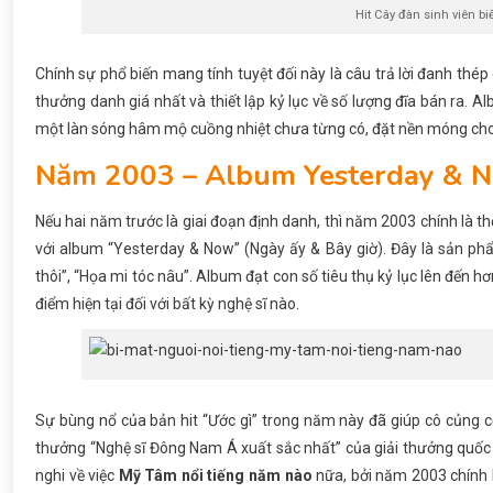
Hit Cây đàn sinh viên b
Chính sự phổ biến mang tính tuyệt đối này là câu trả lời đanh thé
thưởng danh giá nhất và thiết lập kỷ lục về số lượng đĩa bán ra.
một làn sóng hâm mộ cuồng nhiệt chưa từng có, đặt nền móng cho 
Năm 2003 – Album Yesterday & No
Nếu hai năm trước là giai đoạn định danh, thì năm 2003 chính là t
với album “Yesterday & Now” (Ngày ấy & Bây giờ). Đây là sản phẩ
thôi”, “Họa mi tóc nâu”. Album đạt con số tiêu thụ kỷ lục lên đến
điểm hiện tại đối với bất kỳ nghệ sĩ nào.
Sự bùng nổ của bản hit “Ước gì” trong năm này đã giúp cô củng cố 
thưởng “Nghệ sĩ Đông Nam Á xuất sắc nhất” của giải thưởng quốc 
nghi về việc
Mỹ Tâm nổi tiếng năm nào
nữa, bởi năm 2003 chính 