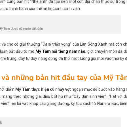
ầm” cùng bản hit “Nhé anh” đã tạo nên một cơn địa chấn thực sự trong 
 lưu thịnh hành của thế hệ học sinh, sinh viên.
Mỹ Tâm được cả nước biết đến
ề cho cô giải thưởng “Ca sĩ triển vọng” của Làn Sóng Xanh mà còn ch
ư luận bắt đầu tò mò
Mỹ Tâm nổi tiếng năm nào
, giới chuyên môn đã 
trẻ trung, đầy tư duy năng động đã thổi một luồng gió mới vào thời kỳ 
và những bản hit đầu tay của Mỹ Tâ
hời điểm
Mỹ Tâm thực hiện cú nhảy vọt
ngoạn mục để bước vào hàng 
, mang theo những giai điệu bất hủ như “Cây đàn sinh viên”, “Hát với 
viên” len lỏi vào khắp các giảng đường, ký túc xách từ Nam ra Bắc, biế