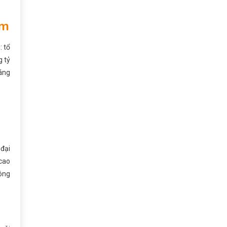
âm
: tổ
g tỷ
ráng
 đại
cao
hông