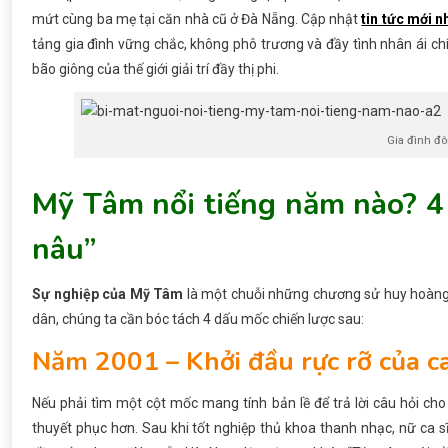
mứt cùng ba mẹ tại căn nhà cũ ở Đà Nẵng. Cập nhật
tin tức mới n
tảng gia đình vững chắc, không phô trương và đầy tình nhân ái ch
bão giông của thế giới giải trí đầy thị phi.
Gia đình đ
Mỹ Tâm nổi tiếng năm nào? 4
nâu”
Sự nghiệp của Mỹ Tâm
là một chuỗi những chương sử huy hoàng,
dân, chúng ta cần bóc tách 4 dấu mốc chiến lược sau:
Năm 2001 – Khởi đầu rực rỡ của ca
Nếu phải tìm một cột mốc mang tính bản lề để trả lời câu hỏi ch
thuyết phục hơn. Sau khi tốt nghiệp thủ khoa thanh nhạc, nữ ca 