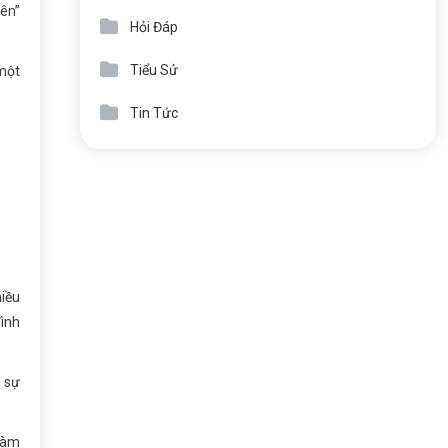
yên”
Hỏi Đáp
Tiểu Sử
một
Tin Tức
hiều
đình
 sự
 làm