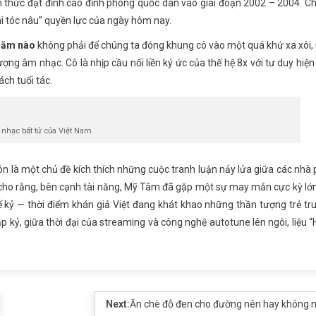
thức đạt đỉnh cao đỉnh phong quốc dân vào giai đoạn 2002 – 2004. Ch
i tóc nâu” quyền lực của ngày hôm nay.
năm nào
không phải để chúng ta đóng khung cô vào một quá khứ xa xôi
ợng âm nhạc. Cô là nhịp cầu nối liền ký ức của thế hệ 8x với tư duy hiện
ch tuổi tác.
nhạc bất tử của Việt Nam
n là một chủ đề kích thích những cuộc tranh luận nảy lửa giữa các nhà
n cho rằng, bên cạnh tài năng, Mỹ Tâm đã gặp một sự may mắn cực kỳ lớ
ế kỷ — thời điểm khán giả Việt đang khát khao những thần tượng trẻ tr
p kỷ, giữa thời đại của streaming và công nghệ autotune lên ngôi, liệu 
Next:
Ăn chè đỗ đen cho đường nên hay không 