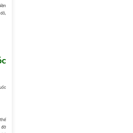
 Nền
 dỗ,
óc
uốc
thể
ự đỡ