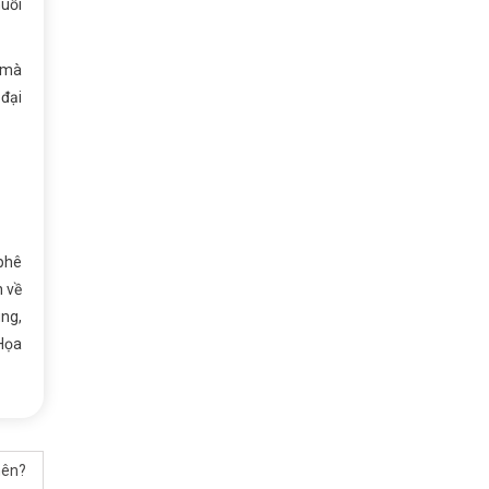
uỗi
, mà
 đại
 phê
n về
ung,
“Họa
nên?