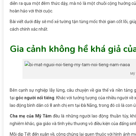
diễn ra qua một đêm thức dậy, mà nó là một chuỗi cộng hưởng của
hoàn hảo với thời cuộc.
Bài viết dưới đây sẽ mổ xẻ tường tận từng mốc thời gian cốt lõi, gi
cách chính xác nhất.
Gia cảnh không hề khá giả c
Mỹ 
Bên cạnh sự nghiệp lẫy lừng, câu chuyện về gia thế và nền tảng g
tại
góc người nổi tiếng
. Khác với tưởng tượng của nhiều người về
lao động bình dân có 8 anh chị em tại Đà Nẵng, trong đó cô là con ú
Cha mẹ của Mỹ Tâm
đều là những người lao động thuần túy, kh
nghiêm khắc, gia giáo và tình yêu thương vô điều kiện của đấng s
Mỗi dịp Tết đến xuân về, công chúng lại quen thuộc với hình ảnh 