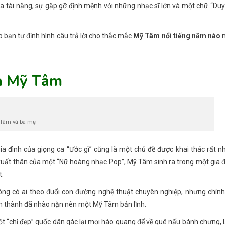
 tài năng, sự gặp gỡ định mệnh với những nhạc sĩ lớn và một chữ “Du
úp bạn tự định hình câu trả lời cho thắc mắc
Mỹ Tâm nổi tiếng năm nào
ủa Mỹ Tâm
Tâm và ba mẹ
ia đình của giọng ca “Ước gì” cũng là một chủ đề được khai thác rất n
 xuất thân của một “Nữ hoàng nhạc Pop”, Mỹ Tâm sinh ra trong một gia 
t.
ông có ai theo đuổi con đường nghệ thuật chuyên nghiệp, nhưng chính
inh thành đã nhào nặn nên một Mỹ Tâm bản lĩnh.
một “chị đẹp” quốc dân gác lại mọi hào quang để về quê nấu bánh chưng,