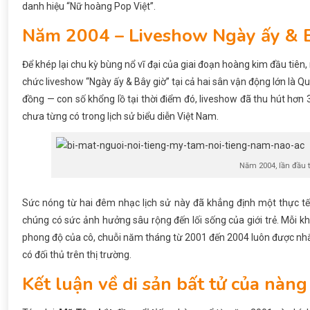
danh hiệu “Nữ hoàng Pop Việt”.
Năm 2004 – Liveshow Ngày ấy & Bâ
Để khép lại chu kỳ bùng nổ vĩ đại của giai đoạn hoàng kim đầu tiê
chức liveshow “Ngày ấy & Bây giờ” tại cả hai sân vận động lớn là Q
đồng — con số khổng lồ tại thời điểm đó, liveshow đã thu hút hơn
chưa từng có trong lịch sử biểu diễn Việt Nam.
Năm 2004, lần đầu 
Sức nóng từ hai đêm nhạc lịch sử này đã khẳng định một thực tế:
chúng có sức ảnh hưởng sâu rộng đến lối sống của giới trẻ. Mỗi k
phong độ của cô, chuỗi năm tháng từ 2001 đến 2004 luôn được nhắ
có đối thủ trên thị trường.
Kết luận về di sản bất tử của nàng