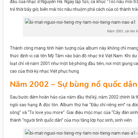
đầu của nhạc sĩ Nguyễn Hà. Ngay lập tức, ca khúc “Tóc nâu môi tr
trẻ thời bấy giờ, biến mái tóc nâu nhuộm phá cách của cô thành trào
Năm 2001, cái tên 
Thành công mang tính hiện tượng của album này không chỉ mang v
thức định vị cái tên Mỹ Tâm vào bản đồ nhạc trẻ Việt Nam. Khi d
loạt chỉ về năm 2001 như một bệ phóng đầu tiên, nơi một giọng ca 
cao của thời kỳ nhạc Việt phục hưng.
Năm 2002 – Sự bùng nổ quốc dân 
Sau bước đệm hoàn hảo của năm đầu thế kỷ, năm 2002 chính là t
ngôi sao hạng A độc tôn. Album thứ hai “Đâu chỉ riêng em” ra đời
sông” và “To love you more”. Giai điệu mộc mạc của “Cây đàn sinh 
thành “người tình quốc dân” của mọi tầng lớp học sinh, sinh viên.