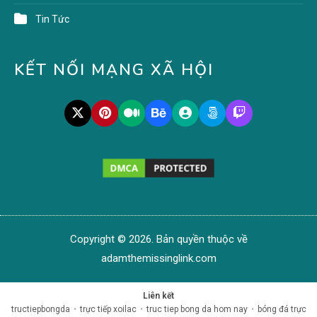
Tin Tức
KẾT NỐI MẠNG XÃ HỘI
Copyright © 2026. Bản quyền thuộc về
adamthemissinglink.com
Liên kết
tructiepbongda
•
trực tiếp xoilac
•
truc tiep bong da hom nay
•
bóng đá trực