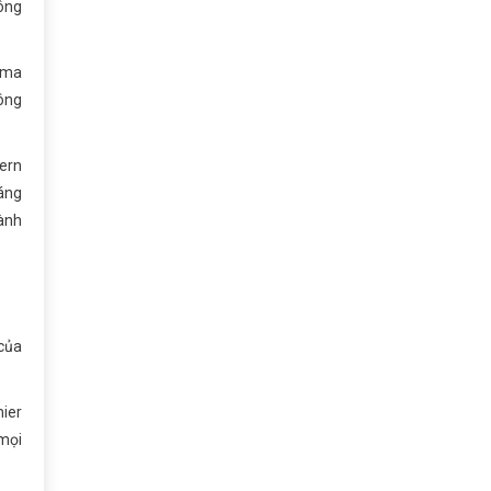
công
arma
 ông
ern
đáng
hành
 của
mier
 mọi