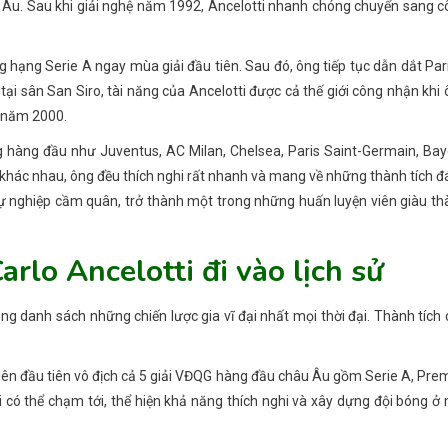
 Âu. Sau khi giải nghệ năm 1992, Ancelotti nhanh chóng chuyển sang 
 hạng Serie A ngay mùa giải đầu tiên. Sau đó, ông tiếp tục dẫn dắt P
tại sân San Siro, tài năng của Ancelotti được cả thế giới công nhận khi
 năm 2000.
 hàng đầu như Juventus, AC Milan, Chelsea, Paris Saint-Germain, Bay
g khác nhau, ông đều thích nghi rất nhanh và mang về những thành tích 
sự nghiệp cầm quân, trở thành một trong những huấn luyện viên giàu t
rlo Ancelotti đi vào lịch sử
ong danh sách những chiến lược gia vĩ đại nhất mọi thời đại. Thành tích
viên đầu tiên vô địch cả 5 giải VĐQG hàng đầu châu Âu gồm Serie A, Pre
ời có thể chạm tới, thể hiện khả năng thích nghi và xây dựng đội bóng ở