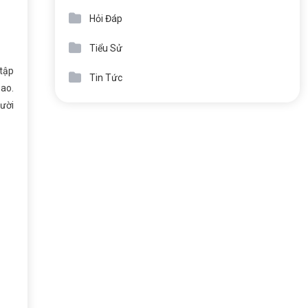
Hỏi Đáp
Tiểu Sử
 tập
Tin Tức
sao.
gười