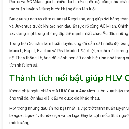
Roma và AC Milan, giành nhiều danh hiệu quốc nội cũng như châu
tác huấn luyện và từng bước khẳng định tên tuổi.
Bắt đầu sự nghiệp cầm quân tại Reggiana, ông giúp đội bóng thăng
và Juventus trước khi tạo nên dấu ấn rực rỡ cùng AC Milan. Chính 
xây dựng một trong những tập thể mạnh nhất châu Âu đầu những
Trong hơn 30 năm làm huấn luyện, ông đã dẫn dắt nhiều đội bóng
Munich, Napoli, Everton và Real Madrid. Đặc biệt, ở mỗi môi trườn
nể. Theo thống kê, ông đã giành hơn 30 danh hiệu lớn nhỏ trong 
tích nhất lịch sử.
Thành tích nổi bật giúp HLV Ca
Không phải ngẫu nhiên mà
HLV Carlo Ancelotti
luôn xuất hiện tr
ông trải dài ở nhiều giải đấu và quốc gia khác nhau.
Một trong những dấu ấn nổi bật nhất là việc trở thành huấn luyện 
League, Ligue 1, Bundesliga và La Liga. Đây là cột mốc rất ít ngư
môi trường.