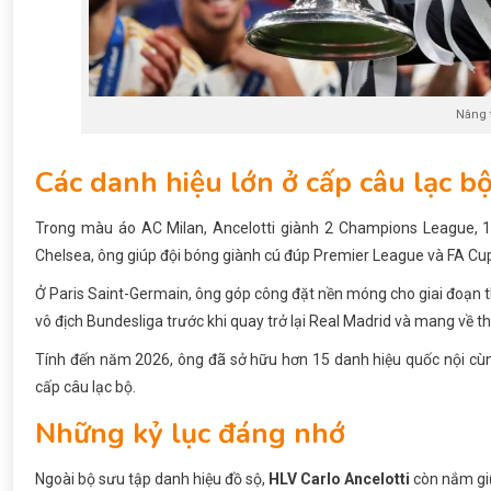
Nâng 
Các danh hiệu lớn ở cấp câu lạc b
Trong màu áo AC Milan, Ancelotti giành 2 Champions League, 1 
Chelsea, ông giúp đội bóng giành cú đúp Premier League và FA Cup
Ở Paris Saint-Germain, ông góp công đặt nền móng cho giai đoạn th
vô địch Bundesliga trước khi quay trở lại Real Madrid và mang về t
Tính đến năm 2026, ông đã sở hữu hơn 15 danh hiệu quốc nội cùn
cấp câu lạc bộ.
Những kỷ lục đáng nhớ
Ngoài bộ sưu tập danh hiệu đồ sộ,
HLV Carlo Ancelotti
còn nắm giữ