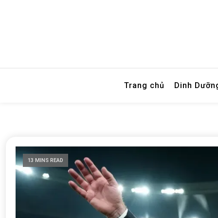
Blog tổng hợp kiến thức
Adamthemiss
Trang chủ
Dinh Dưỡn
13 MINS READ