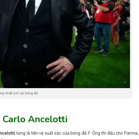
ng nhất lịch sử bóng đá
 Carlo Ancelotti
ncelotti
từng là tiền vệ xuất sắc của bóng đá Ý. Ông thi đấu cho Parma