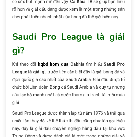
có sức hút mạnh mẽ đến vậy.
Ca Khia TV
sẽ giúp bạn hiểu
rõ hơn về giải đấu đang được xem là một trong những sân
chơi phát triển nhanh nhất của bóng đá thế giới hiện nay.
Saudi Pro League là giải
gì?
Khi theo dõi
kqbd hom qua
Cakhia
tìm hiểu
Saudi Pro
League là giải gì
, trước tiên cần biết đây là giải bóng đá vô
địch quốc gia cao nhất của Saudi Arabia. Giải đấu được tổ
chức bởi Liên đoàn Bóng đá Saudi Arabia và quy tụ những
câu lạc bộ mạnh nhất cả nước tham gia tranh tài mỗi mùa
giải.
Saudi Pro League được thành lập từ năm 1976 và trải qua
nhiều lần thay đổi về thể thức thi đấu cũng như tên gọi. Hiện
nay, đây là giải đấu chuyên nghiệp hàng đầu tại khu vực
Trung Đông và được đánh giá là một trong những giải vô