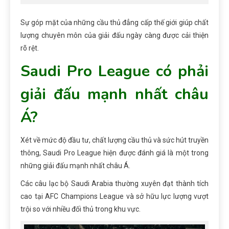
Sự góp mặt của những cầu thủ đẳng cấp thế giới giúp chất
lượng chuyên môn của giải đấu ngày càng được cải thiện
rõ rệt.
Saudi Pro League có phải
giải đấu mạnh nhất châu
Á?
Xét về mức độ đầu tư, chất lượng cầu thủ và sức hút truyền
thông, Saudi Pro League hiện được đánh giá là một trong
những giải đấu mạnh nhất châu Á.
Các câu lạc bộ Saudi Arabia thường xuyên đạt thành tích
cao tại AFC Champions League và sở hữu lực lượng vượt
trội so với nhiều đối thủ trong khu vực.