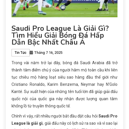
Saudi Pro League Là Giải Gì?
Tìm Hiểu Giải Bóng Đá Hấp
Dẫn Bậc Nhất Châu Á
Tháng 7 16, 2025
Tin Tức
Trong vài năm trở lại đây, bóng đá Saudi Arabia đã trở
thành tâm điểm chú ý của người hâm mộ toàn cầu khi liên
tục chiêu mộ hàng loạt siêu sao hàng đầu thế giới như
Cristiano Ronaldo, Karim Benzema, Neymar hay N’Golo
Kanté. Sự xuất hiện của những tên tuổi lớn đã giúp giải đấu
quốc nội của quốc gia này nhận được lượng quan tâm
khổng lồ từ truyền thông quốc tế.
Chính vì vậy, rất nhiều người bắt đầu đặt câu hỏi
Saudi Pro
League là giải gì
, giải đấu này có lịch sử ra sao và vì sao lại