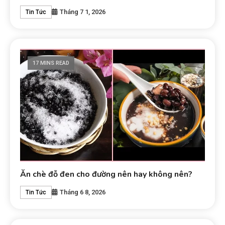
Tháng 7 1, 2026
Tin Tức
17 MINS READ
Ăn chè đỗ đen cho đường nên hay không nên?
Tháng 6 8, 2026
Tin Tức