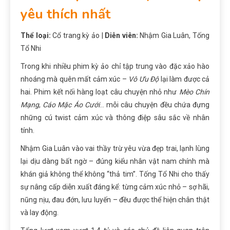
yêu thích nhất
Thể loại:
Cổ trang kỳ ảo |
Diễn viên:
Nhậm Gia Luân, Tống
Tổ Nhi
Trong khi nhiều phim kỳ ảo chỉ tập trung vào đặc xảo hào
nhoáng mà quên mất cảm xúc –
Vô Ưu Độ
lại làm được cả
hai. Phim kết nối hàng loạt câu chuyện nhỏ như
Mèo Chín
Mạng
,
Cáo Mặc Áo Cưới
… mỗi câu chuyện đều chứa đựng
những cú twist cảm xúc và thông điệp sâu sắc về nhân
tính.
Nhậm Gia Luân vào vai thầy trừ yêu vừa đẹp trai, lạnh lùng
lại dịu dàng bất ngờ – đúng kiểu nhân vật nam chính mà
khán giả không thể không “thả tim”. Tống Tổ Nhi cho thấy
sự nâng cấp diễn xuất đáng kể: từng cảm xúc nhỏ – sợ hãi,
nũng nịu, đau đớn, lưu luyến – đều được thể hiện chân thật
và lay động.