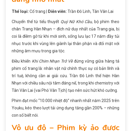
Thể loại:
Cổ trang |
Diễn viên:
Trần Đô Linh, Tân Vân Lai
Chuyển thể từ tiểu thuyết
Quý Nữ Khó Cầu
, bộ phim theo
chân Trang Hàn Nhạn – đích nữ duy nhất của Trang gia, bị
coi là điềm gở từ khi mới sinh, sống lưu lạc 17 năm đầy tủi
nhục trước khi vùng lên giành lại thân phận và đối mặt với
những âm mưu trong gia tộc.
Điều khiến
Khi Chim Nhạn Trở Về
đứng vững giữa hàng tá
phim cổ trang là: nhân vật nữ chính thực sự có bản lĩnh và
trí tuệ, không cần ai giải cứu. Trần Đô Linh thể hiện Hàn
Nhạn với chiều sâu nội tâm đáng nể, trong khi chemistry với
Tân Vân Lai (vai Phó Vân Tịch) tạo nên sức hút khó cưỡng.
Phim đạt mốc “10.000 nhiệt độ” nhanh nhất năm 2025 trên
Youku, kéo theo lượt tải ứng dụng tăng gần 200% – những
con số biết nói.
Vô ưu độ – Phim kỳ ảo được