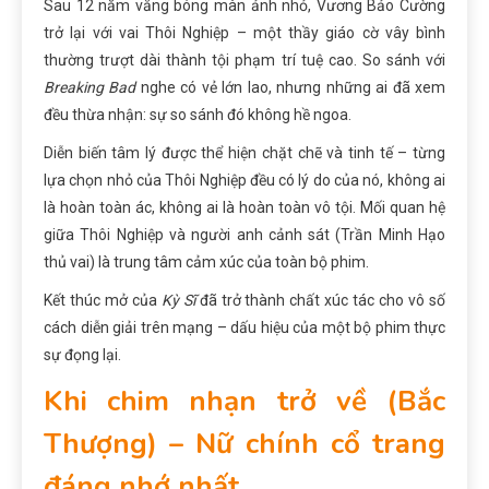
Sau 12 năm vắng bóng màn ảnh nhỏ, Vương Bảo Cường
trở lại với vai Thôi Nghiệp – một thầy giáo cờ vây bình
thường trượt dài thành tội phạm trí tuệ cao. So sánh với
Breaking Bad
nghe có vẻ lớn lao, nhưng những ai đã xem
đều thừa nhận: sự so sánh đó không hề ngoa.
Diễn biến tâm lý được thể hiện chặt chẽ và tinh tế – từng
lựa chọn nhỏ của Thôi Nghiệp đều có lý do của nó, không ai
là hoàn toàn ác, không ai là hoàn toàn vô tội. Mối quan hệ
giữa Thôi Nghiệp và người anh cảnh sát (Trần Minh Hạo
thủ vai) là trung tâm cảm xúc của toàn bộ phim.
Kết thúc mở của
Kỳ Sĩ
đã trở thành chất xúc tác cho vô số
cách diễn giải trên mạng – dấu hiệu của một bộ phim thực
sự đọng lại.
Khi chim nhạn trở về (Bắc
Thượng) – Nữ chính cổ trang
đáng nhớ nhất