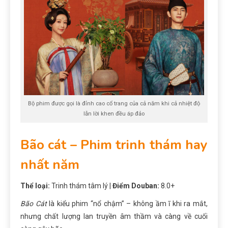
Bộ phim được gọi là đỉnh cao cổ trang của cả năm khi cả nhiệt độ
lẫn lời khen đều áp đảo
Bão cát – Phim trinh thám hay
nhất năm
Thể loại:
Trinh thám tâm lý |
Điểm Douban:
8.0+
Bão Cát
là kiểu phim “nổ chậm” – không ầm ĩ khi ra mắt,
nhưng chất lượng lan truyền âm thầm và càng về cuối