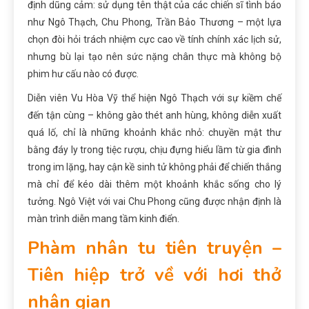
định dũng cảm: sử dụng tên thật của các chiến sĩ tình báo
như Ngô Thạch, Chu Phong, Trần Bảo Thương – một lựa
chọn đòi hỏi trách nhiệm cực cao về tính chính xác lịch sử,
nhưng bù lại tạo nên sức nặng chân thực mà không bộ
phim hư cấu nào có được.
Diễn viên Vu Hòa Vỹ thể hiện Ngô Thạch với sự kiềm chế
đến tận cùng – không gào thét anh hùng, không diễn xuất
quá lố, chỉ là những khoảnh khắc nhỏ: chuyền mật thư
bằng đáy ly trong tiệc rượu, chịu đựng hiểu lầm từ gia đình
trong im lặng, hay cận kề sinh tử không phải để chiến thắng
mà chỉ để kéo dài thêm một khoảnh khắc sống cho lý
tưởng. Ngô Việt với vai Chu Phong cũng được nhận định là
màn trình diễn mang tầm kinh điển.
Phàm nhân tu tiên truyện –
Tiên hiệp trở về với hơi thở
nhân gian