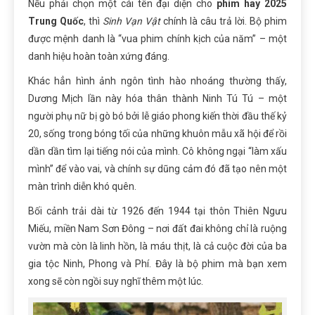
Nếu phải chọn một cái tên đại diện cho
phim hay 2025
Trung Quốc
, thì
Sinh Vạn Vật
chính là câu trả lời. Bộ phim
được mệnh danh là “vua phim chính kịch của năm” – một
danh hiệu hoàn toàn xứng đáng.
Khác hẳn hình ảnh ngôn tình hào nhoáng thường thấy,
Dương Mịch lần này hóa thân thành Ninh Tú Tú – một
người phụ nữ bị gò bó bởi lễ giáo phong kiến thời đầu thế kỷ
20, sống trong bóng tối của những khuôn mẫu xã hội để rồi
dần dần tìm lại tiếng nói của mình. Cô không ngại “làm xấu
mình” để vào vai, và chính sự dũng cảm đó đã tạo nên một
màn trình diễn khó quên.
Bối cảnh trải dài từ 1926 đến 1944 tại thôn Thiên Ngưu
Miếu, miền Nam Sơn Đông – nơi đất đai không chỉ là ruộng
vườn mà còn là linh hồn, là máu thịt, là cả cuộc đời của ba
gia tộc Ninh, Phong và Phí. Đây là bộ phim mà bạn xem
xong sẽ còn ngồi suy nghĩ thêm một lúc.