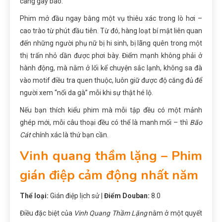
càng gây bão.
Phim mở đầu ngay bằng một vụ thiêu xác trong lò hơi –
cao trào từ phút đầu tiên. Từ đó, hàng loạt bí mật liên quan
đến những người phụ nữ bị hi sinh, bị lãng quên trong một
thị trấn nhỏ dần được phơi bày. Điểm mạnh không phải ở
hành động, mà nằm ở lối kể chuyện sắc lạnh, không sa đà
vào motif điều tra quen thuộc, luôn giữ được độ căng đủ để
người xem “nổi da gà” mỗi khi sự thật hé lộ.
Nếu bạn thích kiểu phim mà mỗi tập đều có một mảnh
ghép mới, mỗi câu thoại đều có thể là manh mối – thì
Bão
Cát
chính xác là thứ bạn cần.
Vinh quang thầm lặng – Phim
gián điệp cảm động nhất năm
Thể loại:
Gián điệp lịch sử |
Điểm Douban:
8.0
Điều đặc biệt của
Vinh Quang Thầm Lặng
nằm ở một quyết