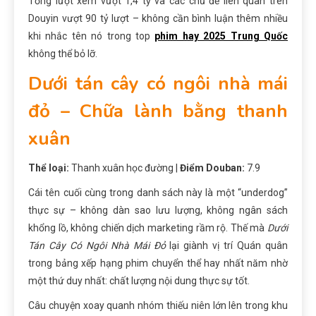
Tổng lượt xem vượt 1,4 tỷ và các chủ đề liên quan trên
Douyin vượt 90 tỷ lượt – không cần bình luận thêm nhiều
khi nhắc tên nó trong top
phim hay 2025 Trung Quốc
không thể bỏ lỡ.
Dưới tán cây có ngôi nhà mái
đỏ – Chữa lành bằng thanh
xuân
Thể loại:
Thanh xuân học đường |
Điểm Douban:
7.9
Cái tên cuối cùng trong danh sách này là một “underdog”
thực sự – không dàn sao lưu lượng, không ngân sách
khổng lồ, không chiến dịch marketing rầm rộ. Thế mà
Dưới
Tán Cây Có Ngôi Nhà Mái Đỏ
lại giành vị trí Quán quân
trong bảng xếp hạng phim chuyển thể hay nhất năm nhờ
một thứ duy nhất: chất lượng nội dung thực sự tốt.
Câu chuyện xoay quanh nhóm thiếu niên lớn lên trong khu