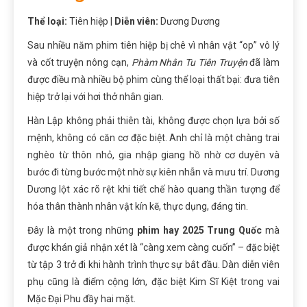
Thể loại:
Tiên hiệp |
Diễn viên:
Dương Dương
Sau nhiều năm phim tiên hiệp bị chê vì nhân vật “op” vô lý
và cốt truyện nông cạn,
Phàm Nhân Tu Tiên Truyện
đã làm
được điều mà nhiều bộ phim cùng thể loại thất bại: đưa tiên
hiệp trở lại với hơi thở nhân gian.
Hàn Lập không phải thiên tài, không được chọn lựa bởi số
mệnh, không có căn cơ đặc biệt. Anh chỉ là một chàng trai
nghèo từ thôn nhỏ, gia nhập giang hồ nhờ cơ duyên và
bước đi từng bước một nhờ sự kiên nhẫn và mưu trí. Dương
Dương lột xác rõ rệt khi tiết chế hào quang thần tượng để
hóa thân thành nhân vật kín kẽ, thực dụng, đáng tin.
Đây là một trong những
phim hay 2025 Trung Quốc
mà
được khán giả nhận xét là “càng xem càng cuốn” – đặc biệt
từ tập 3 trở đi khi hành trình thực sự bắt đầu. Dàn diễn viên
phụ cũng là điểm cộng lớn, đặc biệt Kim Sĩ Kiệt trong vai
Mặc Đại Phu đầy hai mặt.