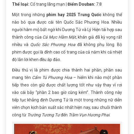
Thể loại:
Cổ trang lãng mạn |
Điểm Douban:
7.8
Một trong những
phim hay 2025 Trung Quốc
không thể
nào bỏ qua được cái tên Quốc Sắc Phương Hoa. Nhiều
người hâm mộ bất ngờ khi Dương Tử và Lý Hiện tái hợp sau
thành công của
Cá Mực Hầm Mật
, khán giả đã kỳ vọng rất
nhiều và
Quốc Sắc Phương Hoa
đã không phụ lòng. Bộ
phim được gọi là đỉnh cao cổ trang của cả năm khi cả nhiệt
độ lẫn lời khen đều áp đảo.
Điều thú vị là phim được chia thành hai phần, phần sau
mang tên
Cẩm Tú Phương Hoa
– hiếm khi nào một phần
tiếp theo còn giữ được chất lượng tốt như vậy thay vì rơi
vào cái bẫy “phần 2 bao giờ cũng kém”. Thành công này
tiếp tục khẳng định Dương Tử là một trong những nữ diễn
viên chọn kịch bản xuất sắc nhất hiện nay, sau chuỗi thành
công từ
Trường Tương Tư
đến
Trầm Vụn Hương Phai
.